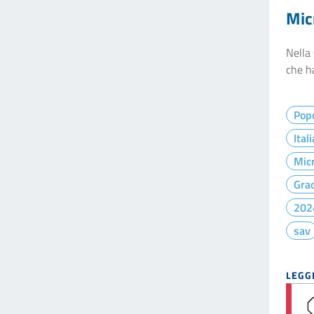
Mic
Nella 
che ha
Pop
Ital
Micr
Gra
202
sav
LEGGI