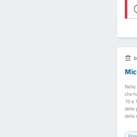
D
Mic
Nella 
che ha
10 e 1
delle 
della 
Pop