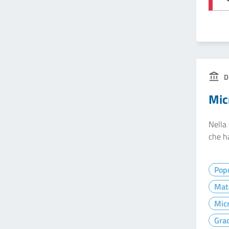
D
Mic
Nella 
che ha
Pop
Mat
Micr
Gra