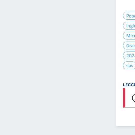
Pop
Ingl
Micr
Gra
202
sav
LEGGI