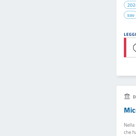
202
sav
LEGGI
D
Mic
Nella 
che ha