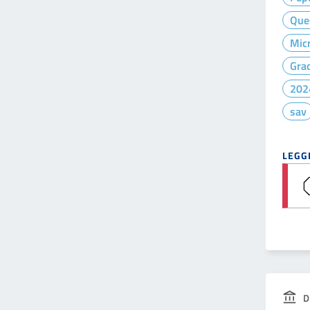
Que
Micr
Gra
202
sav
LEGGI
D