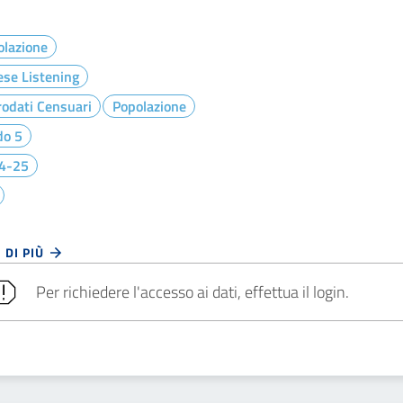
olazione
ese Listening
odati Censuari
Popolazione
do 5
4-25
 DI PIÙ
Per richiedere l'accesso ai dati, effettua il login.