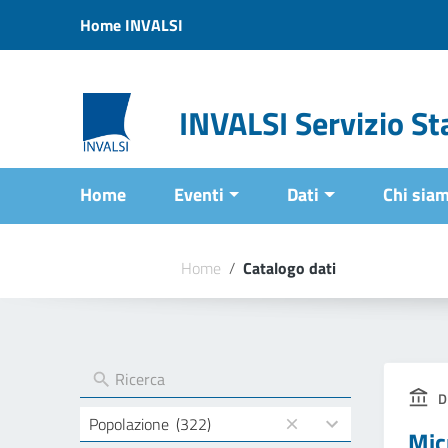
Vai ai contenuti
Home INVALSI
Vai al menu di navigazione
Vai al footer
INVALSI Servizio Sta
Home
Eventi
Dati
Chi sia
Home
/
Catalogo dati
D
4
Popolazione
(322)
Mic
results