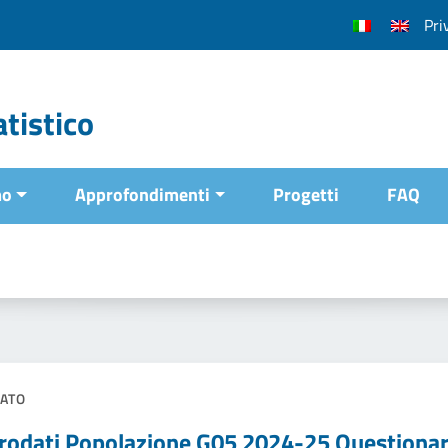
Pri
tistico
mo
Approfondimenti
Progetti
FAQ
ATO
rodati Popolazione G05 2024-25 Questionar