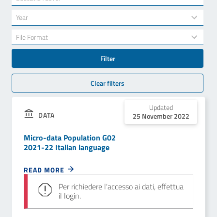
results
available
34
Year
results
available
7
File Format
results
available
Filter
Clear filters
Updated
DATA
25 November 2022
Micro-data Population G02
2021-22 Italian language
READ MORE
Per richiedere l'accesso ai dati, effettua
il login.