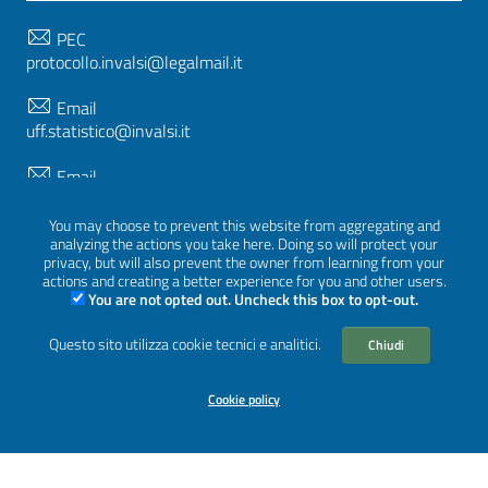
PEC
protocollo.invalsi@legalmail.it
Email
uff.statistico@invalsi.it
Email
restituzione.dati@invalsi.it
You may choose to prevent this website from aggregating and
analyzing the actions you take here. Doing so will protect your
privacy, but will also prevent the owner from learning from your
FOLLOW US ON
actions and creating a better experience for you and other users.
You are not opted out. Uncheck this box to opt-out.
Questo sito utilizza cookie tecnici e analitici.
Chiudi
Sezione Link Utili
Privacy
|
Cookie policy
|
Credits
|
Graphical theme
Cookie policy
ItaliaWP2
| Based on
prototype for PA sites of AgID