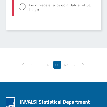
Per richiedere l'accesso ai dati, effettua
il login.
Pagina precedente
1
…
65
66
67
Pagina successiva
68
INVALSI Statistical Department