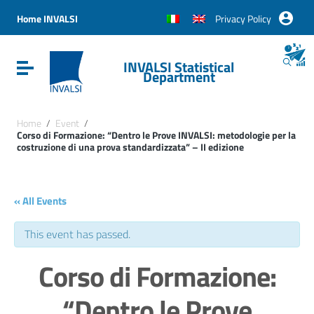
Vai ai contenuti
Vai al menu di navigazione
Home INVALSI
Privacy Policy
Vai al footer
INVALSI Statistical
Attiva / disattiva la navigazione
Department
Home
/
Event
/
Corso di Formazione: “Dentro le Prove INVALSI: metodologie per la
costruzione di una prova standardizzata” – II edizione
« All Events
This event has passed.
Corso di Formazione:
“Dentro le Prove