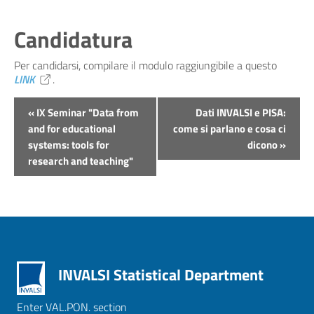
Candidatura
Per candidarsi, compilare il modulo raggiungibile a questo
LINK
.
Evento
«
IX Seminar "Data from
Dati INVALSI e PISA:
Navigation
and for educational
come si parlano e cosa ci
systems: tools for
dicono
»
research and teaching"
INVALSI Statistical Department
Enter VAL.PON. section