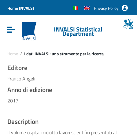
Vai ai contenuti
Vai al menu di navigazione
Home INVALSI
Privacy Policy
Vai al footer
INVALSI Statistical
Attiva / disattiva la navigazione
Department
Home
/
I dati INVALSI: uno strumento per la ricerca
Editore
Franco Angeli
Anno di edizione
2017
Description
Il volume ospita i diciotto lavori scientifici presentati al