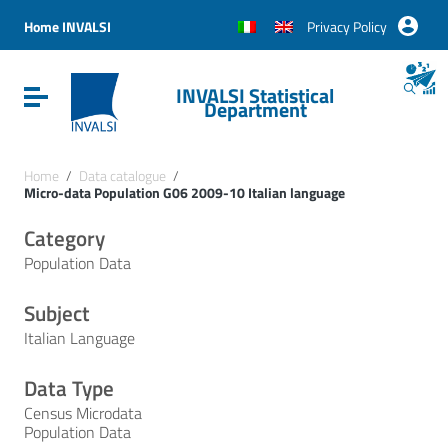
Vai ai contenuti
Vai al menu di navigazione
Home INVALSI
Privacy Policy
Vai al footer
INVALSI Statistical
Attiva / disattiva la navigazione
Department
Home
/
Data catalogue
/
Micro-data Population G06 2009-10 Italian language
Category
Population Data
Subject
Italian Language
Data Type
Census Microdata
Population Data