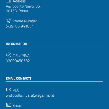
Address
Via Ippolito Nievo, 35
00153, Roma
Phone Number
(+39) 06 941851
INFORMATION
C.F. / P.IVA
92000450582
EMAIL CONTACTS
PEC
protocollo.invalsi@legalmail.it
Email