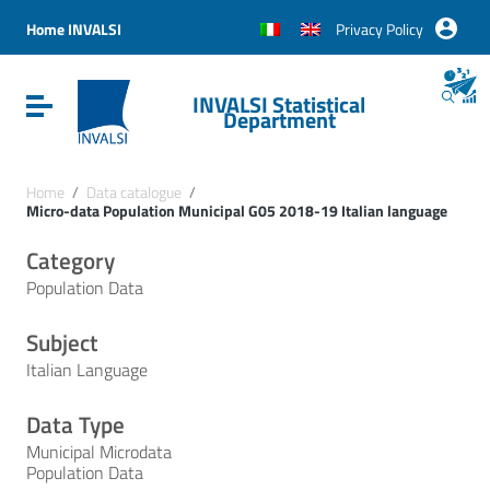
Vai ai contenuti
Vai al menu di navigazione
Home INVALSI
Privacy Policy
Vai al footer
INVALSI Statistical
Attiva / disattiva la navigazione
Department
Home
/
Data catalogue
/
Micro-data Population Municipal G05 2018-19 Italian language
Category
Population Data
Subject
Italian Language
Data Type
Municipal Microdata
Population Data