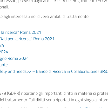
interessati, prevista dagli artt. 13 e 14 del Regolamento EU 
onali.
se agli interessati nei diversi ambiti di trattamento:
r la ricerca” Roma 2021
Dati per la ricerca” Roma 2021
024
 2024
vegno Roma 2024
nante
afety and needs>> – Bando di Ricerca in Collaborazione (BRi
9 (GDPR) riportano gli importanti diritti in materia di prote
del trattamento. Tali diritti sono riportati in ogni singola info