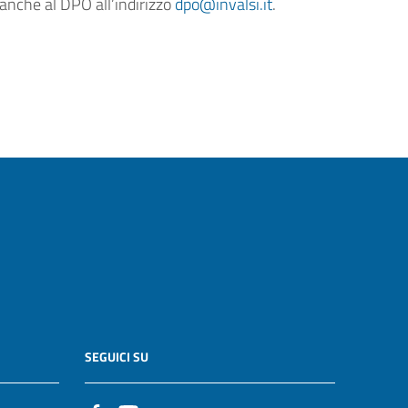
anche al DPO all’indirizzo
dpo@invalsi.it
.
SEGUICI SU