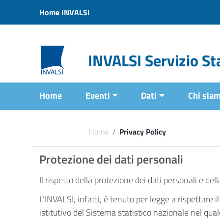
Vai ai contenuti
Home INVALSI
Vai al menu di navigazione
Vai al footer
INVALSI Servizio Sta
Home
Eventi
Dati
Chi sia
Home
/
Privacy Policy
Protezione dei dati personali
Il rispetto della protezione dei dati personali e d
L’INVALSI, infatti, è tenuto per legge a rispettare il
istitutivo del Sistema statistico nazionale nel qua