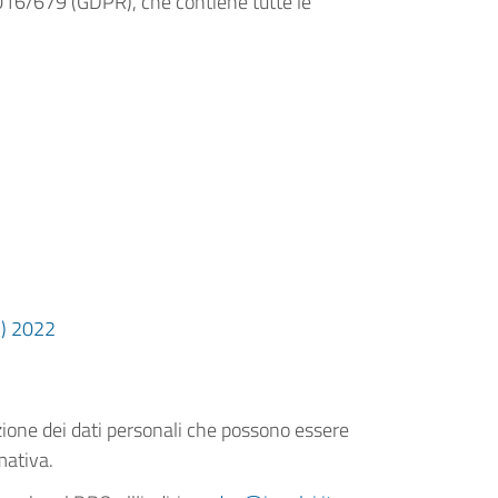
2016/679 (GDPR), che contiene tutte le
C) 2022
zione dei dati personali che possono essere
rmativa.