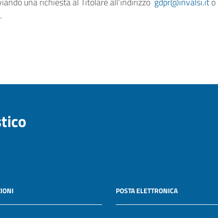
nviando una richiesta al Titolare all’indirizzo
gdpr@invalsi.it
o 
.
stico
IONI
POSTA ELETTRONICA