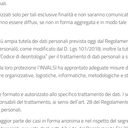
ali.
utilizzati solo per tali esclusive finalità e non saranno comunic
nno essere diffusi, se non in forma aggregata e in modo tale c
lla più ampia tutela dei dati personali prevista oggi dal Rego
rsonali), come modificato dal D. Lgs 101/2018; inoltre la tutel
Codice di deontologia” per il trattamento di dati personali a s
e la loro protezione l’INVALSI ha approntato adeguate misure d
anizzative, logistiche, informatiche, metodologiche e stati
 formato e autorizzato allo specifico trattamento dei dati. I 
nsabili del trattamento, ai sensi dell’art. 28 del Regolamen
 personali.
ior parte dei casi in forma anonima e nel rispetto del segreto 