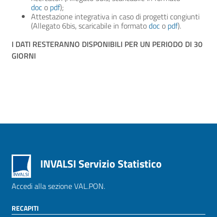
doc
o
pdf
);
Attestazione integrativa in caso di progetti congiunti
(Allegato 6bis, scaricabile in formato
doc
o
pdf
).
I DATI RESTERANNO DISPONIBILI PER UN PERIODO DI 30
GIORNI
INVALSI Servizio Statistico
Accedi alla sezione VAL.PON.
RECAPITI