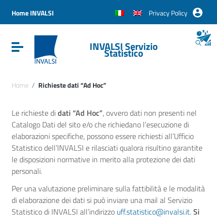
Vai ai contenuti
Vai al menu di navigazione
Home INVALSI
Privacy Policy
Vai al footer
INVALSI Servizio
Attiva / disattiva la navigazione
Statistico
Home
/
Richieste dati “Ad Hoc”
Le richieste di
dati “Ad Hoc”
, ovvero dati non presenti nel
Catalogo Dati del sito e/o che richiedano l’esecuzione di
elaborazioni specifiche, possono essere richiesti all’Ufficio
Statistico dell’INVALSI e rilasciati qualora risultino garantite
le disposizioni normative in merito alla protezione dei dati
personali.
Per una valutazione preliminare sulla fattibilità e le modalità
di elaborazione dei dati si può inviare una mail al Servizio
Statistico di INVALSI all’indirizzo
uff.statistico@invalsi.it
.
Si