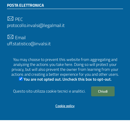
POSTA ELETTRONICA
PEC
protocollo.invalsi@legalmail.it
Email
uff.statistico@invalsi.it
Email
You may choose to prevent this website from aggregating and
restituzione.dati@invalsi.it
analyzing the actions you take here. Doing so will protect your
privacy, but will also prevent the owner from learning from your
actions and creating a better experience for you and other users.
You are not opted out. Uncheck this box to opt-out.
SEGUICI SU
Questo sito utilizza cookie tecnici e analitici.
Chiudi
Cookie policy
Sezione Link Utili
Privacy
|
Cookie policy
|
Crediti
|
Tema grafico
ItaliaWP2
| Basato sul
Prototipo per siti PA di AgID