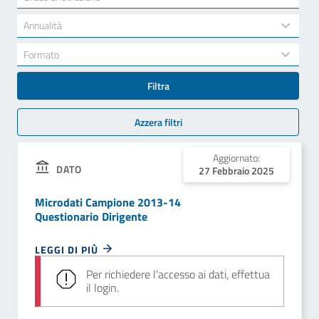
results
available
34
Annualità
results
available
7
Formato
results
available
Filtra
Azzera filtri
Aggiornato:
DATO
27 Febbraio 2025
Microdati Campione 2013-14
Questionario Dirigente
LEGGI DI PIÙ
Per richiedere l'accesso ai dati, effettua
il login.