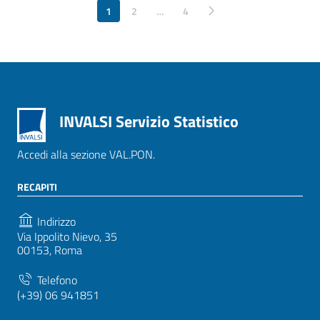
1
2
…
Pagina successiva
4
INVALSI Servizio Statistico
Accedi alla sezione VAL.PON.
RECAPITI
Indirizzo
Via Ippolito Nievo, 35
00153, Roma
Telefono
(+39) 06 941851