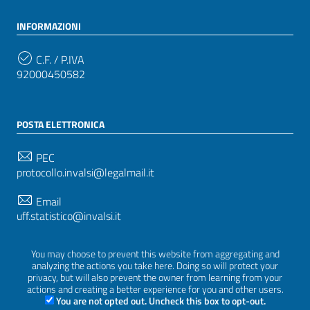
INFORMAZIONI
C.F. / P.IVA
92000450582
POSTA ELETTRONICA
PEC
protocollo.invalsi@legalmail.it
Email
uff.statistico@invalsi.it
Email
You may choose to prevent this website from aggregating and
restituzione.dati@invalsi.it
analyzing the actions you take here. Doing so will protect your
privacy, but will also prevent the owner from learning from your
actions and creating a better experience for you and other users.
You are not opted out. Uncheck this box to opt-out.
SEGUICI SU