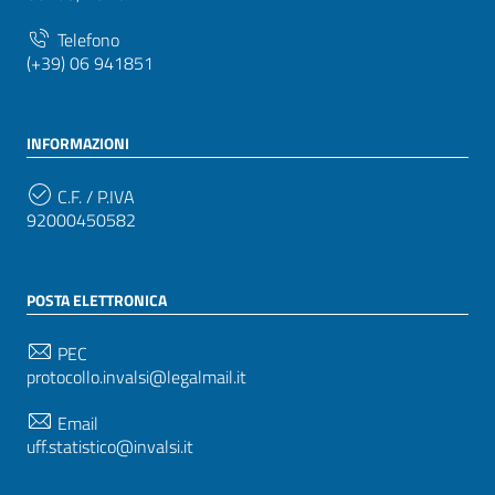
Telefono
(+39) 06 941851
INFORMAZIONI
C.F. / P.IVA
92000450582
POSTA ELETTRONICA
PEC
protocollo.invalsi@legalmail.it
Email
uff.statistico@invalsi.it
Email