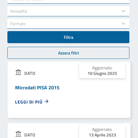
results
available
34
Annualità
results
available
7
Formato
results
available
Filtra
Azzera filtri
Aggiornato:
10 Giugno 2025
DATO
Microdati PISA 2015
LEGGI DI PIÙ
Aggiornato:
DATO
13 Aprile 2023