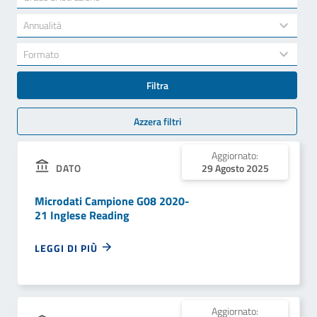
results
available
34
Annualità
results
available
7
Formato
results
available
Filtra
Azzera filtri
Aggiornato:
DATO
29 Agosto 2025
Microdati Campione G08 2020-
21 Inglese Reading
LEGGI DI PIÙ
Aggiornato: