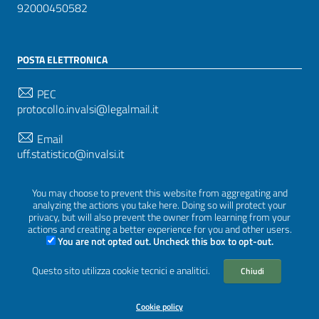
92000450582
POSTA ELETTRONICA
PEC
protocollo.invalsi@legalmail.it
Email
uff.statistico@invalsi.it
Email
You may choose to prevent this website from aggregating and
restituzione.dati@invalsi.it
analyzing the actions you take here. Doing so will protect your
privacy, but will also prevent the owner from learning from your
actions and creating a better experience for you and other users.
You are not opted out. Uncheck this box to opt-out.
SEGUICI SU
Questo sito utilizza cookie tecnici e analitici.
Chiudi
Cookie policy