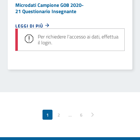
Microdati Campione G08 2020-
21 Questionario Insegnante
LEGGI DI PIÙ
Per richiedere l'accesso ai dati, effettua
il login.
1
2
…
Pagina successiva
6