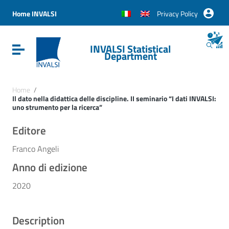
Vai ai contenuti
Vai al menu di navigazione
Home INVALSI
Privacy Policy
Vai al footer
INVALSI Statistical
Attiva / disattiva la navigazione
Department
Home
/
Il dato nella didattica delle discipline. II seminario “I dati INVALSI:
uno strumento per la ricerca”
Editore
Franco Angeli
Anno di edizione
2020
Description