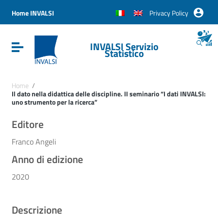
Vai ai contenuti
Vai al menu di navigazione
Home INVALSI
Privacy Policy
Vai al footer
INVALSI Servizio
Attiva / disattiva la navigazione
Statistico
Home
/
Il dato nella didattica delle discipline. II seminario “I dati INVALSI:
uno strumento per la ricerca”
Editore
Franco Angeli
Anno di edizione
2020
Descrizione