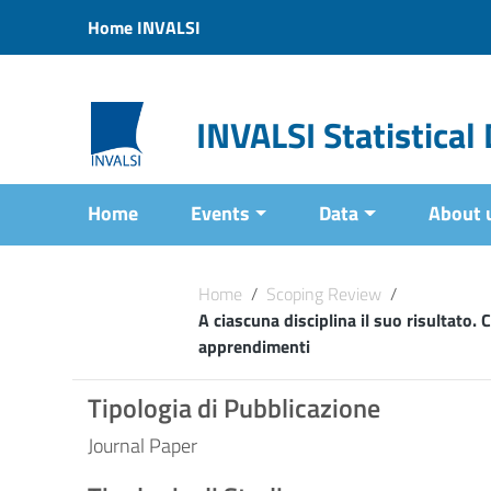
Vai ai contenuti
Home INVALSI
Vai al menu di navigazione
Vai al footer
INVALSI Statistica
Home
Events
Data
About 
Home
/
Scoping Review
/
A ciascuna disciplina il suo risultato. C
apprendimenti
Tipologia di Pubblicazione
Journal Paper