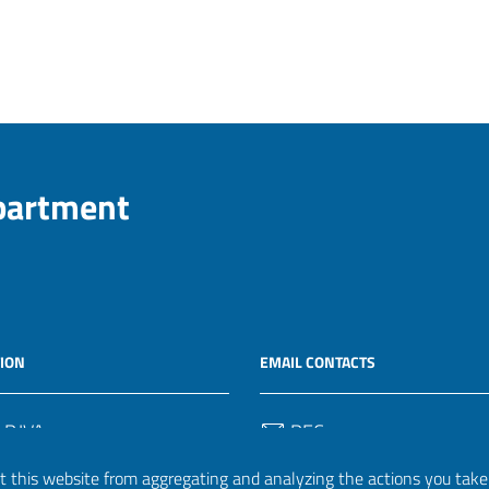
epartment
ION
EMAIL CONTACTS
 P.IVA
PEC
50582
protocollo.invalsi@legalmail.
 this website from aggregating and analyzing the actions you take h