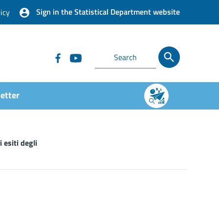
Sign in the Statistical Department website
icy
etter
 esiti degli