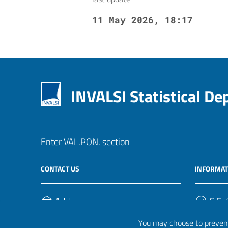
11 May 2026, 18:17
INVALSI Statistical D
Enter VAL.PON. section
CONTACT US
INFORMAT
Address
C.F. /
Via Ippolito Nievo, 35
920004
You may choose to prevent