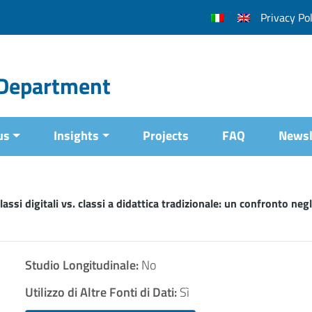
Privacy Pol
l Department
us
Insights
Projects
FAQ
Newsl
lassi digitali vs. classi a didattica tradizionale: un confronto negli
Studio Longitudinale:
No
Utilizzo di Altre Fonti di Dati:
Sì