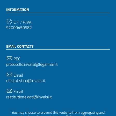
INFORMATION
C.F. / P.IVA
92000450582
EMAIL CONTACTS
PEC
protocollo.invalsi@legalmail.it
Email
uff.statistico@invalsi.it
Email
restituzione.dati@invalsi.it
You may choose to prevent this website from aggregating and
FOLLOW US ON