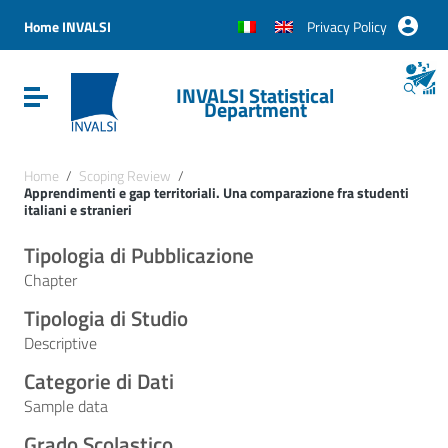
Vai ai contenuti
Vai al menu di navigazione
Home INVALSI
Privacy Policy
Vai al footer
INVALSI Statistical
Attiva / disattiva la navigazione
Department
Home
/
Scoping Review
/
Apprendimenti e gap territoriali. Una comparazione fra studenti
italiani e stranieri
Tipologia di Pubblicazione
Chapter
Tipologia di Studio
Descriptive
Categorie di Dati
Sample data
Grado Scolastico