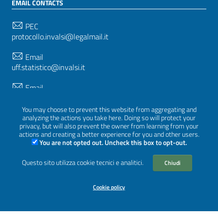
EMAIL CONTACTS
PEC
protocollo.invalsi@legalmail.it
Email
uff.statistico@invalsi.it
Email
restituzione.dati@invalsi.it
You may choose to prevent this website from aggregating and
analyzing the actions you take here. Doing so will protect your
privacy, but will also prevent the owner from learning from your
FOLLOW US ON
actions and creating a better experience for you and other users.
You are not opted out. Uncheck this box to opt-out.
Questo sito utilizza cookie tecnici e analitici.
Chiudi
Sezione Link Utili
Privacy
|
Cookie policy
|
Credits
|
Graphical theme
Cookie policy
ItaliaWP2
| Based on
prototype for PA sites of AgID