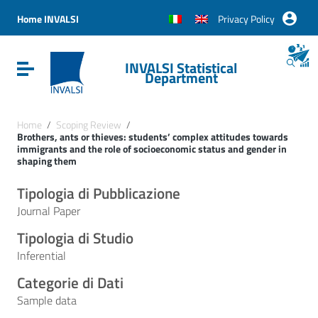
Vai ai contenuti
Vai al menu di navigazione
Home INVALSI
Privacy Policy
Vai al footer
INVALSI Statistical
Attiva / disattiva la navigazione
Department
Home
/
Scoping Review
/
Brothers, ants or thieves: students’ complex attitudes towards
immigrants and the role of socioeconomic status and gender in
shaping them
Tipologia di Pubblicazione
Journal Paper
Tipologia di Studio
Inferential
Categorie di Dati
Sample data