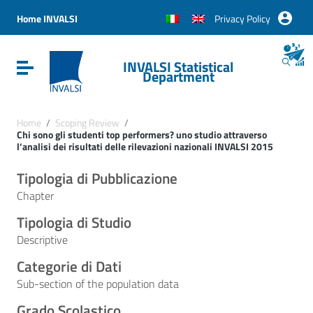
Vai ai contenuti
Vai al menu di navigazione
Home INVALSI
Privacy Policy
Vai al footer
INVALSI Statistical
Attiva / disattiva la navigazione
Department
Home
/
Scoping Review
/
Chi sono gli studenti top performers? uno studio attraverso
l’analisi dei risultati delle rilevazioni nazionali INVALSI 2015
Tipologia di Pubblicazione
Chapter
Tipologia di Studio
Descriptive
Categorie di Dati
Sub-section of the population data
Grado Scolastico