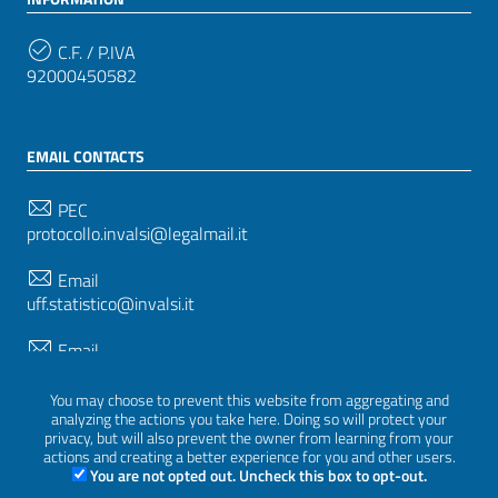
C.F. / P.IVA
92000450582
EMAIL CONTACTS
PEC
protocollo.invalsi@legalmail.it
Email
uff.statistico@invalsi.it
Email
restituzione.dati@invalsi.it
You may choose to prevent this website from aggregating and
analyzing the actions you take here. Doing so will protect your
privacy, but will also prevent the owner from learning from your
FOLLOW US ON
actions and creating a better experience for you and other users.
You are not opted out. Uncheck this box to opt-out.