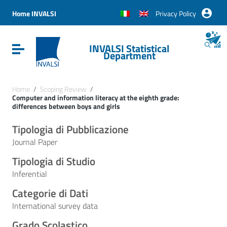
Vai ai contenuti
Vai al menu di navigazione
Home INVALSI
Privacy Policy
Vai al footer
INVALSI Statistical
Attiva / disattiva la navigazione
Department
Home
/
Scoping Review
/
Computer and information literacy at the eighth grade:
differences between boys and girls
Tipologia di Pubblicazione
Journal Paper
Tipologia di Studio
Inferential
Categorie di Dati
International survey data
Grado Scolastico