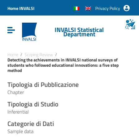
Vai ai contenuti
Vai al menu di navigazione
Home INVALSI
Privacy Policy
Vai al footer
INVALSI Statistical
Attiva / disattiva la navigazione
Department
Home
/
Scoping Review
/
Detecting the achievements in INVALSI national surveys of
students who followed educational innovations: a five step
method
Tipologia di Pubblicazione
Chapter
Tipologia di Studio
Inferential
Categorie di Dati
Sample data