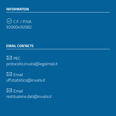
INFORMATION
C.F. / P.IVA
92000450582
EMAIL CONTACTS
PEC
protocollo.invalsi@legalmail.it
Email
uff.statistico@invalsi.it
Email
restituzione.dati@invalsi.it
FOLLOW US ON