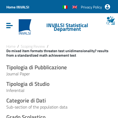
Vai ai contenuti
Vai al menu di navigazione
Home INVALSI
Privacy Policy
Vai al footer
INVALSI Statistical
Attiva / disattiva la navigazione
Department
Home
/
Scoping Review
/
Do mixed item formats threaten test unidimensionality? results
from a standardized math achievement test
Tipologia di Pubblicazione
Journal Paper
Tipologia di Studio
Inferential
Categorie di Dati
Sub-section of the population data
Grado Scolastico