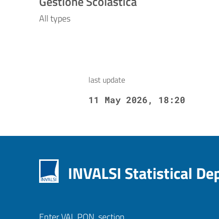
Gestione Scolastica
All types
last update
11 May 2026, 18:20
INVALSI Statistical D
Enter VAL.PON. section