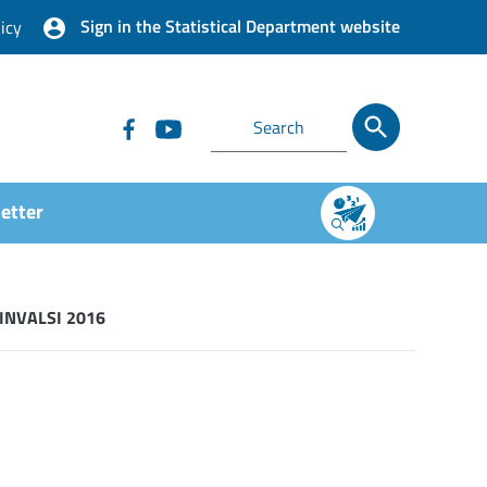
Sign in the Statistical Department website
icy
etter
ve INVALSI 2016