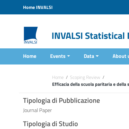
Vai ai contenuti
Home INVALSI
Vai al menu di navigazione
Vai al footer
INVALSI Statistica
Home
Events
Data
About 
Home
/
Scoping Review
/
Efficacia della scuola paritaria e della
Tipologia di Pubblicazione
Journal Paper
Tipologia di Studio