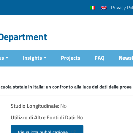
Privacy Pol
l Department
us
Insights
Projects
FAQ
Newsl
 scuola statale in italia: un confronto alla luce dei dati delle pro
Studio Longitudinale:
No
Utilizzo di Altre Fonti di Dati:
No
Visualizza pubblicazione