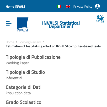
Vai ai contenuti
Vai al menu di navigazione
Home INVALSI
Privacy Policy
Vai al footer
INVALSI Statistical
Attiva / disattiva la navigazione
Department
Home
/
Scoping Review
/
Estimation of test-taking effort on INVALSI computer-based tests
Tipologia di Pubblicazione
Working Paper
Tipologia di Studio
Inferential
Categorie di Dati
Population data
Grado Scolastico