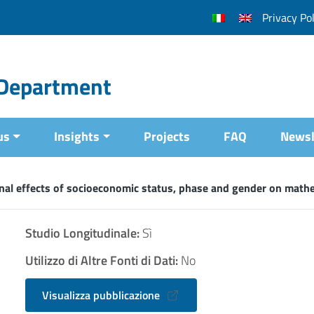
Privacy Pol
l Department
us
Insights
Projects
FAQ
Newsl
onal effects of socioeconomic status, phase and gender on mat
Studio Longitudinale:
Sì
Utilizzo di Altre Fonti di Dati:
No
Visualizza pubblicazione