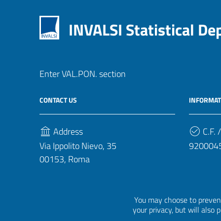
INVALSI Statistical D
Enter VAL.PON. section
CONTACT US
INFORMAT
Address
C.F. /
Via Ippolito Nievo, 35
920004
00153, Roma
Phone Number
(+39) 06 941851
You may choose to prevent
your privacy, but will also