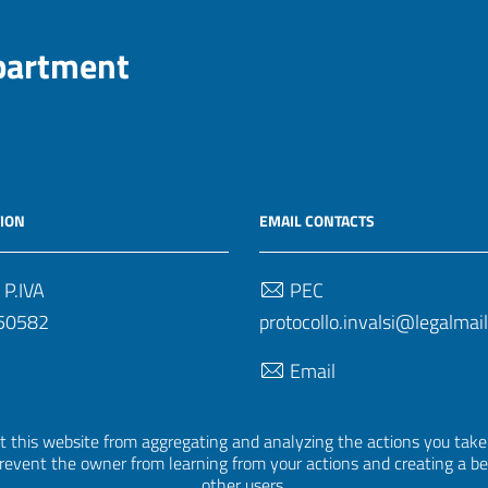
epartment
ION
EMAIL CONTACTS
 P.IVA
PEC
50582
protocollo.invalsi@legalmail.
Email
uff.statistico@invalsi.it
 this website from aggregating and analyzing the actions you take h
Email
 prevent the owner from learning from your actions and creating a b
restituzione.dati@invalsi.it
other users.