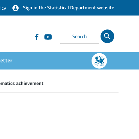
Sign in the Statistical Department website
icy
etter
hematics achievement