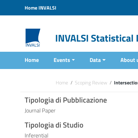
Vai ai contenuti
Home INVALSI
Vai al menu di navigazione
Vai al footer
INVALSI Statistica
Home
Events
Data
About 
Home
/
Scoping Review
/
Intersecti
Tipologia di Pubblicazione
Journal Paper
Tipologia di Studio
Inferential