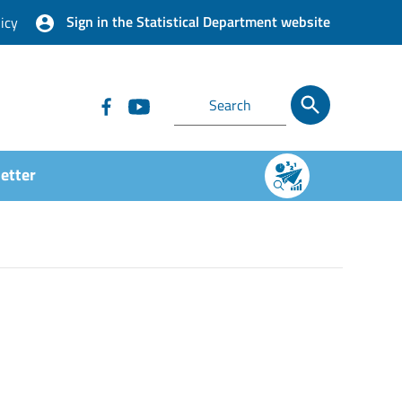
Sign in the Statistical Department website
icy
etter