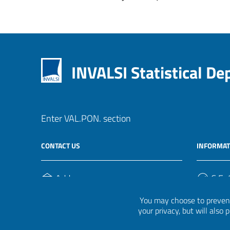
INVALSI Statistical D
Enter VAL.PON. section
CONTACT US
INFORMAT
Address
C.F. /
Via Ippolito Nievo, 35
920004
You may choose to prevent
00153, Roma
your privacy, but will also