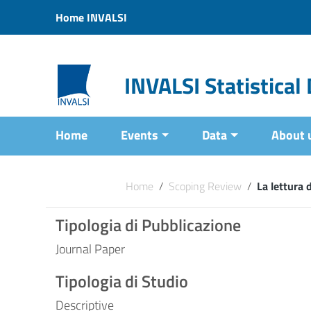
Vai ai contenuti
Home INVALSI
Vai al menu di navigazione
Vai al footer
INVALSI Statistica
Home
Events
Data
About 
Home
/
Scoping Review
/
La lettura 
Tipologia di Pubblicazione
Journal Paper
Tipologia di Studio
Descriptive