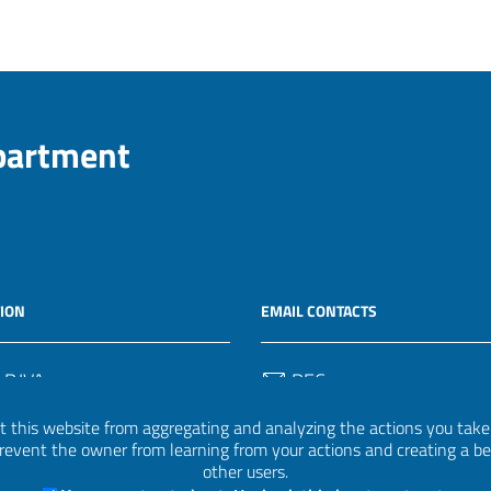
epartment
ION
EMAIL CONTACTS
 P.IVA
PEC
50582
protocollo.invalsi@legalmail.
 this website from aggregating and analyzing the actions you take h
 prevent the owner from learning from your actions and creating a b
Email
other users.