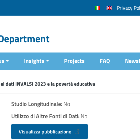
Privacy Pol
l Department
us
Insights
Projects
FAQ
Newsl
dei dati INVALSI 2023 e la povertà educativa
Studio Longitudinale:
No
Utilizzo di Altre Fonti di Dati:
No
Visualizza pubblicazione