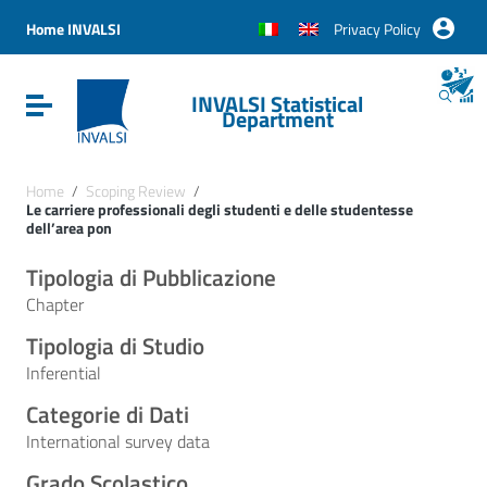
Vai ai contenuti
Vai al menu di navigazione
Home INVALSI
Privacy Policy
Vai al footer
INVALSI Statistical
Attiva / disattiva la navigazione
Department
Home
/
Scoping Review
/
Le carriere professionali degli studenti e delle studentesse
dell’area pon
Tipologia di Pubblicazione
Chapter
Tipologia di Studio
Inferential
Categorie di Dati
International survey data
Grado Scolastico