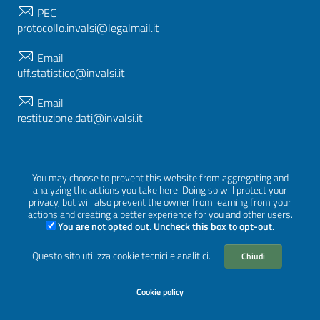
PEC
protocollo.invalsi@legalmail.it
Email
uff.statistico@invalsi.it
Email
restituzione.dati@invalsi.it
FOLLOW US ON
You may choose to prevent this website from aggregating and
analyzing the actions you take here. Doing so will protect your
privacy, but will also prevent the owner from learning from your
actions and creating a better experience for you and other users.
You are not opted out. Uncheck this box to opt-out.
Sezione Link Utili
Privacy
|
Cookie policy
|
Credits
|
Graphical theme
Questo sito utilizza cookie tecnici e analitici.
Chiudi
ItaliaWP2
| Based on
prototype for PA sites of AgID
Cookie policy