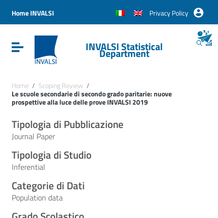
Vai ai contenuti
Vai al menu di navigazione
Home INVALSI
Privacy Policy
Vai al footer
INVALSI Statistical
Attiva / disattiva la navigazione
Department
Home
/
Scoping Review
/
Le scuole secondarie di secondo grado paritarie: nuove
prospettive alla luce delle prove INVALSI 2019
Tipologia di Pubblicazione
Journal Paper
Tipologia di Studio
Inferential
Categorie di Dati
Population data
Grado Scolastico