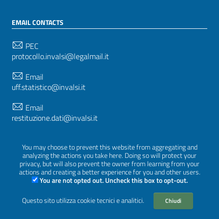
EMAIL CONTACTS
PEC
protocollo.invalsi@legalmail.it
Email
uff.statistico@invalsi.it
Email
restituzione.dati@invalsi.it
You may choose to prevent this website from aggregating and
FOLLOW US ON
analyzing the actions you take here. Doing so will protect your
privacy, but will also prevent the owner from learning from your
actions and creating a better experience for you and other users.
You are not opted out. Uncheck this box to opt-out.
Sezione Link Utili
Questo sito utilizza cookie tecnici e analitici.
Chiudi
Privacy
|
Cookie policy
|
Credits
|
Graphical theme
ItaliaWP2
| Based on
prototype for PA sites of AgID