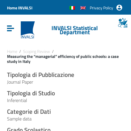
Vai ai contenuti
Vai al menu di navigazione
Home INVALSI
Privacy Policy
Vai al footer
INVALSI Statistical
Attiva / disattiva la navigazione
Department
Home
/
Scoping Review
/
Measuring the “managerial” efficiency of public schools: a case
study in Italy
Tipologia di Pubblicazione
Journal Paper
Tipologia di Studio
Inferential
Categorie di Dati
Sample data
Grado Scolastico