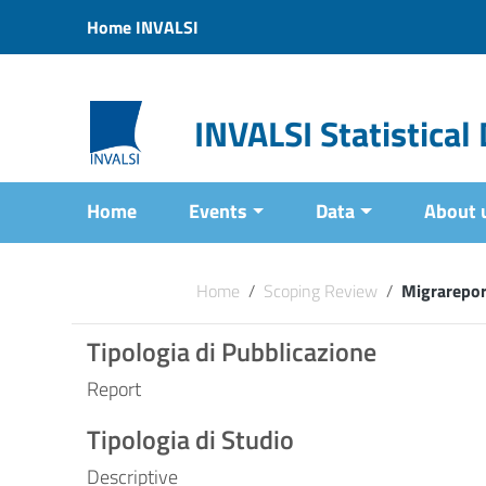
Vai ai contenuti
Home INVALSI
Vai al menu di navigazione
Vai al footer
INVALSI Statistica
Home
Events
Data
About 
Home
/
Scoping Review
/
Migrareport
Tipologia di Pubblicazione
Report
Tipologia di Studio
Descriptive