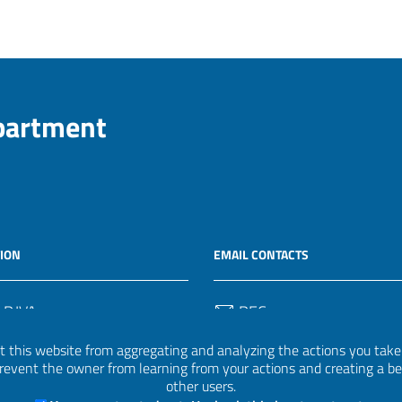
epartment
ION
EMAIL CONTACTS
 P.IVA
PEC
50582
protocollo.invalsi@legalmail.
 this website from aggregating and analyzing the actions you take h
 prevent the owner from learning from your actions and creating a b
Email
other users.