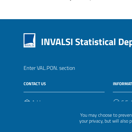
INVALSI Statistical D
Enter VAL.PON. section
CONTACT US
INFORMAT
Address
C.F. /
Via Ippolito Nievo, 35
920004
You may choose to prevent
00153, Roma
your privacy, but will also