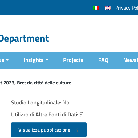
Privacy Pol
l Department
us
Insights
Projects
FAQ
Newsl
 2023, Brescia città delle culture
Studio Longitudinale:
No
Utilizzo di Altre Fonti di Dati:
Sì
Visualizza pubblicazione