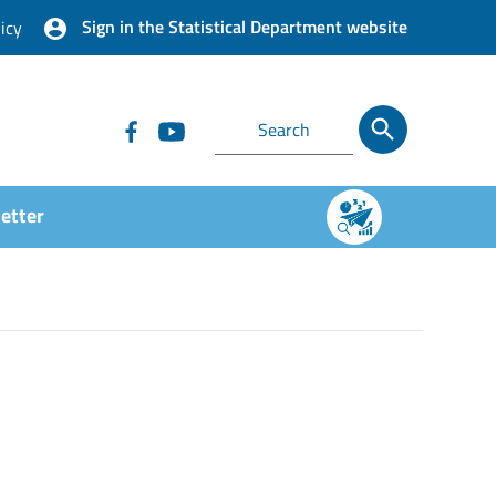
Sign in the Statistical Department website
icy
etter