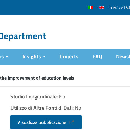
Privacy Pol
l Department
us
Insights
Projects
FAQ
Newsl
the improvement of education levels
Studio Longitudinale:
No
Utilizzo di Altre Fonti di Dati:
No
Visualizza pubblicazione