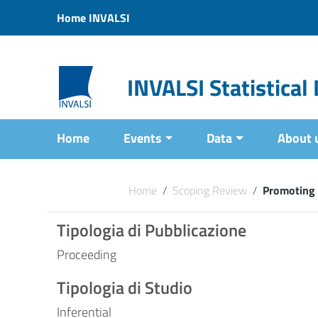
Vai ai contenuti
Home INVALSI
Vai al menu di navigazione
Vai al footer
INVALSI Statistica
Home
Events
Data
About 
Home
/
Scoping Review
/
Promoting 
Tipologia di Pubblicazione
Proceeding
Tipologia di Studio
Inferential