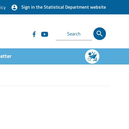
Sign in the Statistical Department website
icy
etter