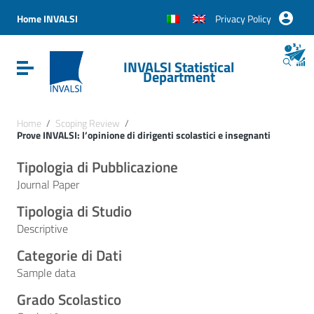
Vai ai contenuti
Vai al menu di navigazione
Home INVALSI
Privacy Policy
Vai al footer
INVALSI Statistical
Attiva / disattiva la navigazione
Department
Home
/
Scoping Review
/
Prove INVALSI: l’opinione di dirigenti scolastici e insegnanti
Tipologia di Pubblicazione
Journal Paper
Tipologia di Studio
Descriptive
Categorie di Dati
Sample data
Grado Scolastico