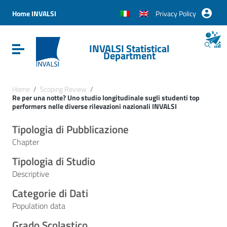
Vai ai contenuti
Vai al menu di navigazione
Home INVALSI
Privacy Policy
Vai al footer
INVALSI Statistical
Attiva / disattiva la navigazione
Department
Home
/
Scoping Review
/
Re per una notte? Uno studio longitudinale sugli studenti top
performers nelle diverse rilevazioni nazionali INVALSI
Tipologia di Pubblicazione
Chapter
Tipologia di Studio
Descriptive
Categorie di Dati
Population data
Grado Scolastico