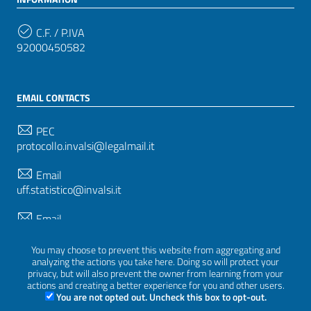
C.F. / P.IVA
92000450582
EMAIL CONTACTS
PEC
protocollo.invalsi@legalmail.it
Email
uff.statistico@invalsi.it
Email
restituzione.dati@invalsi.it
You may choose to prevent this website from aggregating and
analyzing the actions you take here. Doing so will protect your
privacy, but will also prevent the owner from learning from your
FOLLOW US ON
actions and creating a better experience for you and other users.
You are not opted out. Uncheck this box to opt-out.