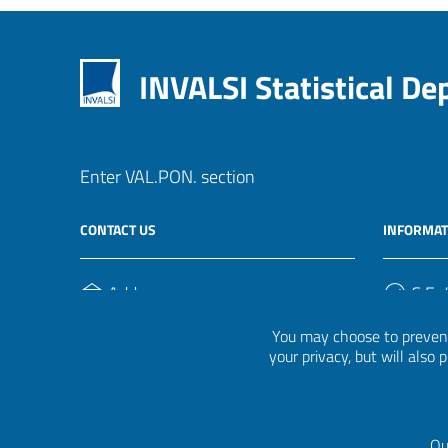
INVALSI Statistical D
Enter VAL.PON. section
CONTACT US
INFORMAT
Address
C.F. /
Via Ippolito Nievo, 35
920004
You may choose to prevent
00153, Roma
your privacy, but will also
Phone Number
(+39) 06 941851
Qu