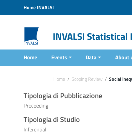
Vai ai contenuti
Home INVALSI
Vai al menu di navigazione
Vai al footer
INVALSI Statistica
Home
Events
Data
About 
Home
/
Scoping Review
/
Social ineq
Tipologia di Pubblicazione
Proceeding
Tipologia di Studio
Inferential