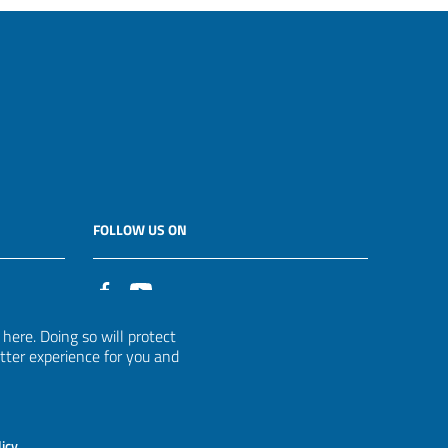
FOLLOW US ON
it
ere. Doing so will protect
etter experience for you and
licy