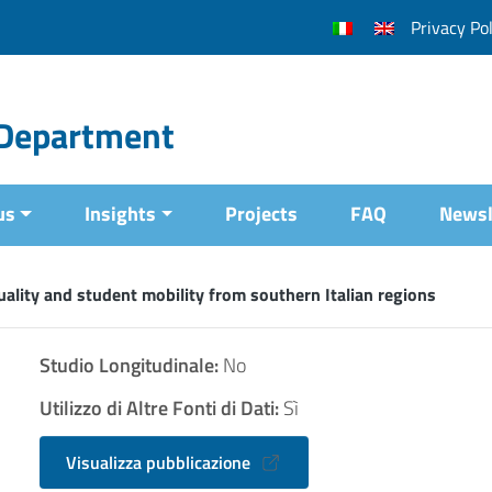
Privacy Pol
l Department
us
Insights
Projects
FAQ
Newsl
uality and student mobility from southern Italian regions
Studio Longitudinale:
No
Utilizzo di Altre Fonti di Dati:
Sì
Visualizza pubblicazione