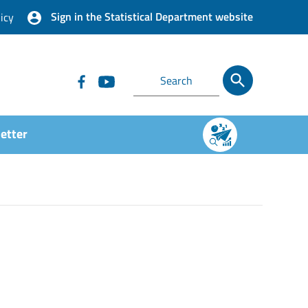
Sign in the Statistical Department website
icy
etter