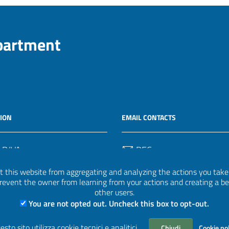
epartment
ION
EMAIL CONTACTS
 P.IVA
PEC
50582
protocollo.invalsi@legalmail.
 this website from aggregating and analyzing the actions you take h
 prevent the owner from learning from your actions and creating a b
Email
other users.
uff.statistico@invalsi.it
You are not opted out. Uncheck this box to opt-out.
Email
esto sito utilizza cookie tecnici e analitici.
Chiudi
Cookie po