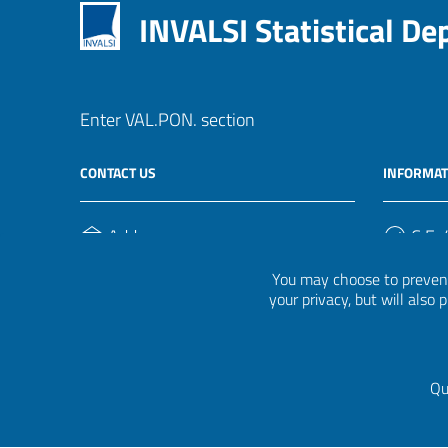
INVALSI Statistical D
Enter VAL.PON. section
CONTACT US
INFORMAT
Address
C.F. /
Via Ippolito Nievo, 35
920004
You may choose to prevent
00153, Roma
your privacy, but will also
Phone Number
(+39) 06 941851
Qu