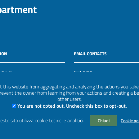
epartment
ION
EMAIL CONTACTS
 P.IVA
PEC
50582
protocollo.invalsi@legalmail.
 this website from aggregating and analyzing the actions you take h
 prevent the owner from learning from your actions and creating a b
Email
other users.
uff.statistico@invalsi.it
You are not opted out. Uncheck this box to opt-out.
Email
esto sito utilizza cookie tecnici e analitici.
Chiudi
Cookie po
restituzione.dati@invalsi.it