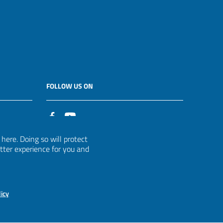
FOLLOW US ON
it
ere. Doing so will protect
etter experience for you and
licy