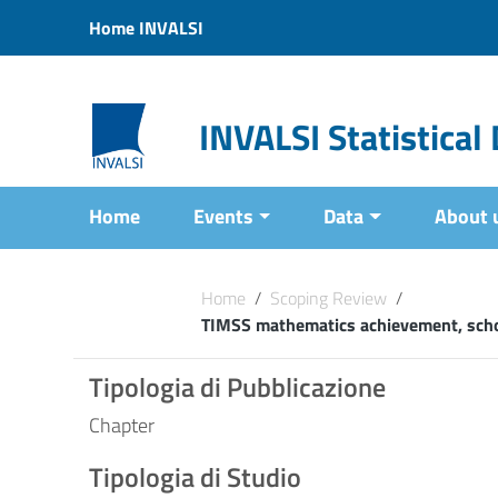
Vai ai contenuti
Home INVALSI
Vai al menu di navigazione
Vai al footer
INVALSI Statistica
Home
Events
Data
About 
Home
/
Scoping Review
/
TIMSS mathematics achievement, school
Tipologia di Pubblicazione
Chapter
Tipologia di Studio