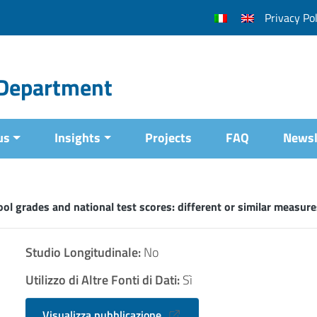
Privacy Pol
l Department
us
Insights
Projects
FAQ
Newsl
 grades and national test scores: different or similar measure
Studio Longitudinale:
No
Utilizzo di Altre Fonti di Dati:
Sì
Visualizza pubblicazione