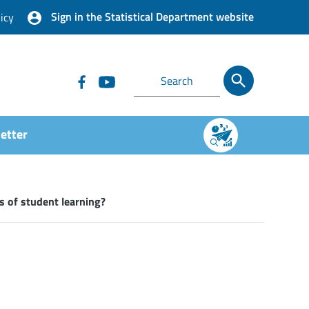
Sign in the Statistical Department website
icy
etter
s of student learning?