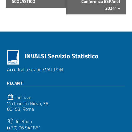
Navigazione
SCOLASTICO
Conferenza ESPAnet
2024”
»
INVALSI Servizio Statistico
Accedi alla sezione VAL.PON.
RECAPITI
Indirizzo
Via Ippolito Nievo, 35
00153, Roma
Telefono
(+39) 06 941851