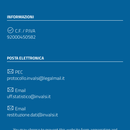
INFORMAZIONI
C.F. / P.IVA
92000450582
POSTA ELETTRONICA
PEC
protocollo.invalsi@legalmail.it
Email
uff.statistico@invalsi.it
Email
restituzione.dati@invalsi.it
You may choose to prevent this website from aggregating and