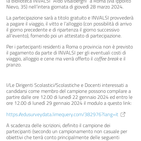
la Biblioteca INVALSI “Aldo Visalberghi” a Roma (via Ippolito
Nievo, 35) nell’intera giornata di giovedì 28 marzo 2024.
La partecipazione sarà a titolo gratuito e INVALSI provvederà
a pagare il viaggio, il vitto e l’alloggio (con possibilità di arrivo
il giorno precedente e di ripartenza il giorno successivo
all’evento), fornendo poi un attestato di partecipazione.
Per i partecipanti residenti a Roma o provincia non è previsto
il pagamento da parte di INVALSI per gli eventuali costi di
viaggio, alloggio e cene ma verrà offerto il
coffee break
e il
pranzo.
I/Le Dirigenti Scolastici/Scolastiche e Docenti interessati a
candidarsi come membro del campione possono compilare a
partire dalle ore 12.00 di lunedì 22 gennaio 2024 ed entro le
ore 12.00 di lunedì 29 gennaio 2024 il modulo a questo link:
https://edusurveydata.limequery.com/382976?lang=it
A scadenza delle iscrizioni, definito il campione dei
partecipanti (secondo un campionamento non casuale per
obiettivi che terrà conto principalmente delle seguenti