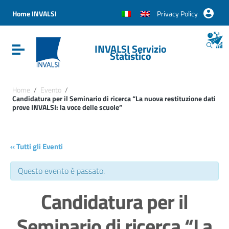
Vai ai contenuti
Vai al menu di navigazione
Home INVALSI
Privacy Policy
Vai al footer
INVALSI Servizio
Attiva / disattiva la navigazione
Statistico
Home
/
Evento
/
Candidatura per il Seminario di ricerca “La nuova restituzione dati
prove INVALSI: la voce delle scuole”
« Tutti gli Eventi
Questo evento è passato.
Candidatura per il
Seminario di ricerca “La