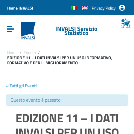
Vai ai contenuti
Vai al menu di navigazione
Home INVALSI
Privacy Policy
Vai al footer
INVALSI Servizio
Attiva / disattiva la navigazione
Statistico
Home
/
Evento
/
EDIZIONE 11 – I DATI INVALSI PER UN USO INFORMATIVO,
FORMATIVO E PER IL MIGLIORAMENTO
« Tutti gli Eventi
Questo evento è passato.
EDIZIONE 11 – I DATI
INVALSI PER UN USO