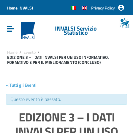
Vai ai contenuti
Vai al menu di navigazione
Home INVALSI
Privacy Policy
Vai al footer
INVALSI Servizio
Attiva / disattiva la navigazione
Statistico
Home
/
Evento
/
EDIZIONE 3 – I DATI INVALSI PER UN USO INFORMATIVO,
FORMATIVO E PER IL MIGLIORAMENTO (CONCLUSO)
« Tutti gli Eventi
Questo evento è passato.
EDIZIONE 3 – I DATI
INVALSI PER UN USO