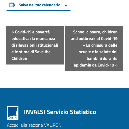
Salva nel tuo calendario
Evento
«
Covid-19 e povertà
School closure, children
Navigazione
educativa: la mancanza
and outbreak of Covid-19
di rilevazioni istituzionali
– La chiusura delle
e le stime di Save the
scuole e la salute dei
Children
bambini durante
l’epidemia da Covid-19
»
INVALSI Servizio Statistico
Accedi alla sezione VAL.PON.