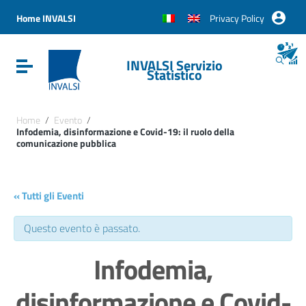
Vai ai contenuti
Vai al menu di navigazione
Home INVALSI
Privacy Policy
Vai al footer
INVALSI Servizio
Attiva / disattiva la navigazione
Statistico
Home
/
Evento
/
Infodemia, disinformazione e Covid-19: il ruolo della
comunicazione pubblica
« Tutti gli Eventi
Questo evento è passato.
Infodemia,
disinformazione e Covid-