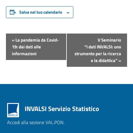
Salva nel tuo calendario
Evento
«
La pandemia da Covid-
V Seminario
Navigazione
19: dai dati alle
“I dati INVALSI: uno
informazioni
strumento per la ricerca
e la didattica”
»
INVALSI Servizio Statistico
Accedi alla sezione VAL.PON.