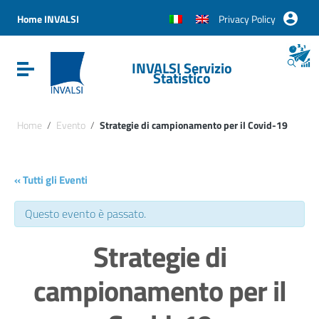
Vai ai contenuti
Vai al menu di navigazione
Home INVALSI
Privacy Policy
Vai al footer
INVALSI Servizio
Attiva / disattiva la navigazione
Statistico
Home
/
Evento
/
Strategie di campionamento per il Covid-19
« Tutti gli Eventi
Questo evento è passato.
Strategie di
campionamento per il