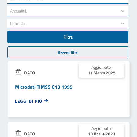
results
available
34
Annualità
results
available
7
Formato
results
available
Filtra
Azzera filtri
Aggiornato:
11 Marzo 2025
DATO
Microdati TIMSS G13 1995
LEGGI DI PIÙ
Aggiornato:
13 Aprile 2023
DATO