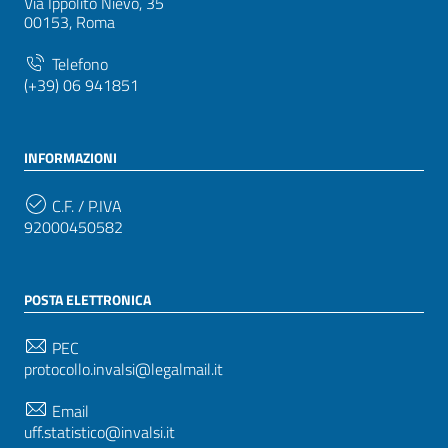
Via Ippolito Nievo, 35
00153, Roma
Telefono
(+39) 06 941851
INFORMAZIONI
C.F. / P.IVA
92000450582
POSTA ELETTRONICA
PEC
protocollo.invalsi@legalmail.it
Email
uff.statistico@invalsi.it