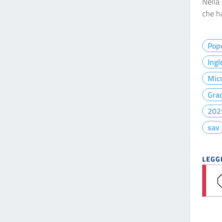
Nella 
che ha
Pop
Ingl
Micr
Gra
202
sav
LEGGI