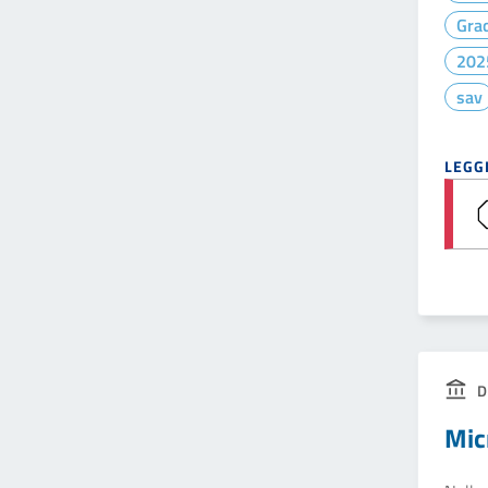
Gra
202
sav
LEGGI
D
Mic