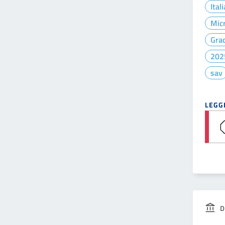
Ital
Micr
Gra
202
sav
LEGGI
D