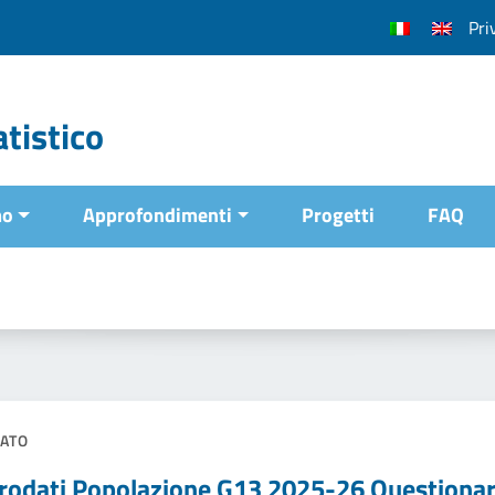
Pri
tistico
mo
Approfondimenti
Progetti
FAQ
ATO
rodati Popolazione G13 2025-26 Questionar