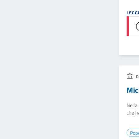
LEGGI
D
Mic
Nella 
che ha
Pop