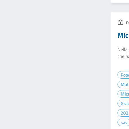
D
Mic
Nella 
che ha
Pop
Mat
Micr
Gra
202
sav