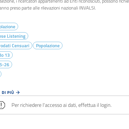
sezione, i ricercatori appartenenti ad Enti riconosciuti, possono richied
nno preso parte alle rilevazioni nazionali INVALSI.
olazione
ese Listening
odati Censuari
Popolazione
do 13
5-26
 DI PIÙ
Per richiedere l'accesso ai dati, effettua il login.