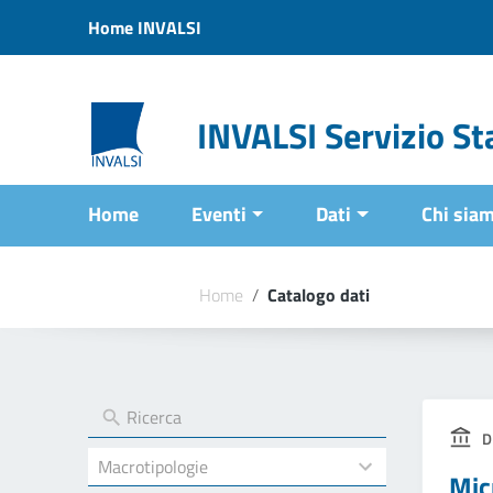
Vai ai contenuti
Home INVALSI
Vai al menu di navigazione
Vai al footer
INVALSI Servizio Sta
Home
Eventi
Dati
Chi sia
Home
/
Catalogo dati
D
4
Mic
results