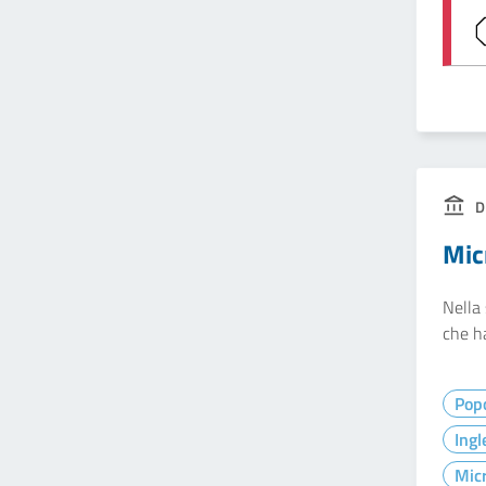
D
Mic
Nella 
che ha
Pop
Ingl
Micr