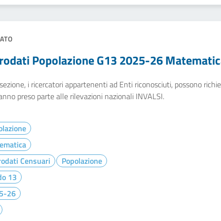
ATO
rodati Popolazione G13 2025-26 Matematic
sezione, i ricercatori appartenenti ad Enti riconosciuti, possono richied
nno preso parte alle rilevazioni nazionali INVALSI.
olazione
ematica
odati Censuari
Popolazione
do 13
5-26