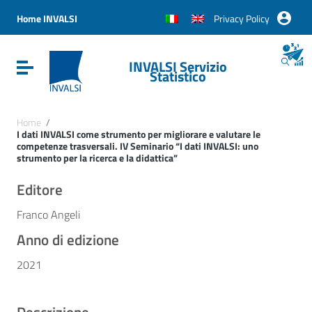
Vai ai contenuti
Vai al menu di navigazione
Home INVALSI
Privacy Policy
Vai al footer
INVALSI Servizio
Attiva / disattiva la navigazione
Statistico
Home
/
I dati INVALSI come strumento per migliorare e valutare le
competenze trasversali. IV Seminario “I dati INVALSI: uno
strumento per la ricerca e la didattica”
Editore
Franco Angeli
Anno di edizione
2021