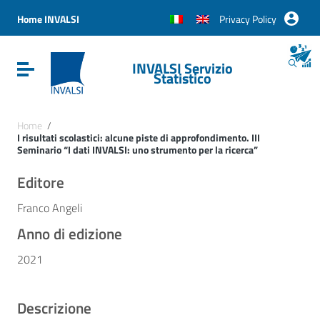
Vai ai contenuti
Vai al menu di navigazione
Home INVALSI
Privacy Policy
Vai al footer
INVALSI Servizio
Attiva / disattiva la navigazione
Statistico
Home
/
I risultati scolastici: alcune piste di approfondimento. III
Seminario “I dati INVALSI: uno strumento per la ricerca”
Editore
Franco Angeli
Anno di edizione
2021
Descrizione