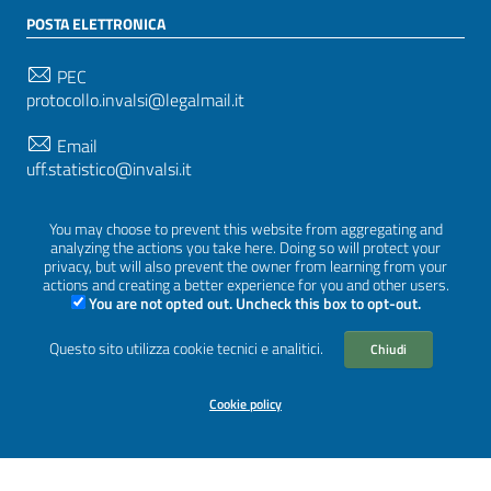
POSTA ELETTRONICA
PEC
protocollo.invalsi@legalmail.it
Email
uff.statistico@invalsi.it
Email
You may choose to prevent this website from aggregating and
restituzione.dati@invalsi.it
analyzing the actions you take here. Doing so will protect your
privacy, but will also prevent the owner from learning from your
actions and creating a better experience for you and other users.
You are not opted out. Uncheck this box to opt-out.
SEGUICI SU
Questo sito utilizza cookie tecnici e analitici.
Chiudi
Cookie policy
Sezione Link Utili
Privacy
|
Cookie policy
|
Crediti
|
Tema grafico
ItaliaWP2
| Basato sul
Prototipo per siti PA di AgID