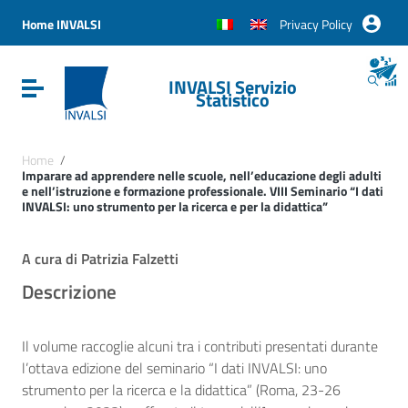
Vai ai contenuti
Vai al menu di navigazione
Home INVALSI
Privacy Policy
Vai al footer
INVALSI Servizio
Attiva / disattiva la navigazione
Statistico
Home
/
Imparare ad apprendere nelle scuole, nell’educazione degli adulti
e nell’istruzione e formazione professionale. VIII Seminario “I dati
INVALSI: uno strumento per la ricerca e per la didattica”
A cura di Patrizia Falzetti
Descrizione
Il volume raccoglie alcuni tra i contributi presentati durante
l’ottava edizione del seminario “I dati INVALSI: uno
strumento per la ricerca e la didattica” (Roma, 23-26