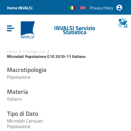
Vai ai contenuti
Vai al menu di navigazione
Home INVALSI
Privacy Policy
Vai al footer
INVALSI Servizio
Attiva / disattiva la navigazione
Statistico
Home
/
Catalogo dati
/
Microdati Popolazione G10 2010-11 Italiano
Macrotipologia
Popolazione
Materia
Italiano
Tipo di Dato
Microdati Censuari
Popolazione