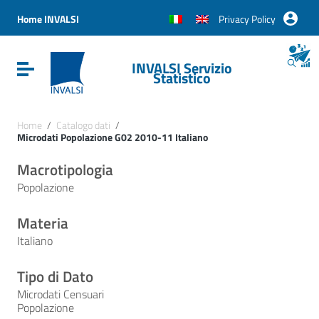
Vai ai contenuti
Vai al menu di navigazione
Home INVALSI
Privacy Policy
Vai al footer
INVALSI Servizio
Attiva / disattiva la navigazione
Statistico
Home
/
Catalogo dati
/
Microdati Popolazione G02 2010-11 Italiano
Macrotipologia
Popolazione
Materia
Italiano
Tipo di Dato
Microdati Censuari
Popolazione