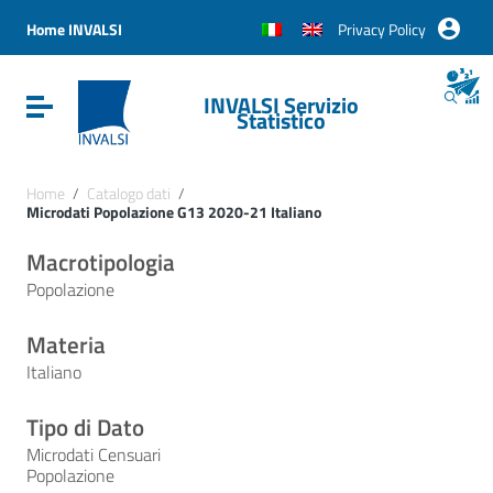
Vai ai contenuti
Vai al menu di navigazione
Home INVALSI
Privacy Policy
Vai al footer
INVALSI Servizio
Attiva / disattiva la navigazione
Statistico
Home
/
Catalogo dati
/
Microdati Popolazione G13 2020-21 Italiano
Macrotipologia
Popolazione
Materia
Italiano
Tipo di Dato
Microdati Censuari
Popolazione