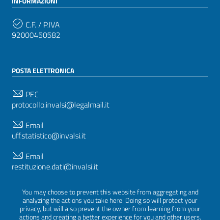
INFORMAZIONI
C.F. / P.IVA
92000450582
POSTA ELETTRONICA
PEC
protocollo.invalsi@legalmail.it
Email
uff.statistico@invalsi.it
Email
restituzione.dati@invalsi.it
You may choose to prevent this website from aggregating and
analyzing the actions you take here. Doing so will protect your
SEGUICI SU
privacy, but will also prevent the owner from learning from your
actions and creating a better experience for you and other users.