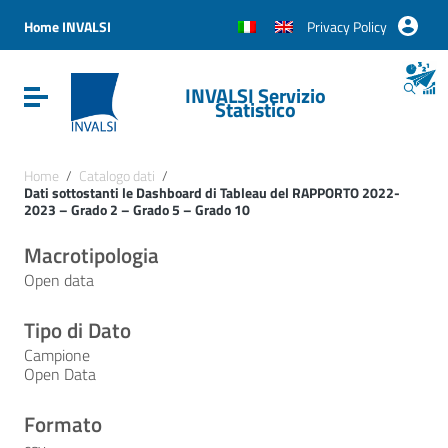
Vai ai contenuti
Vai al menu di navigazione
Home INVALSI
Privacy Policy
Vai al footer
INVALSI Servizio
Attiva / disattiva la navigazione
Statistico
Home
/
Catalogo dati
/
Dati sottostanti le Dashboard di Tableau del RAPPORTO 2022-
2023 – Grado 2 – Grado 5 – Grado 10
Macrotipologia
Open data
Tipo di Dato
Campione
Open Data
Formato