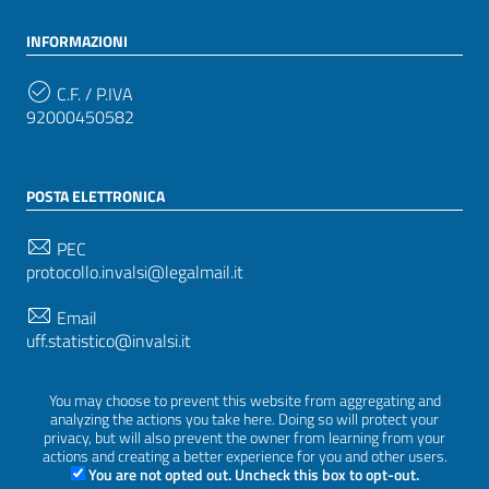
INFORMAZIONI
C.F. / P.IVA
92000450582
POSTA ELETTRONICA
PEC
protocollo.invalsi@legalmail.it
Email
uff.statistico@invalsi.it
Email
You may choose to prevent this website from aggregating and
restituzione.dati@invalsi.it
analyzing the actions you take here. Doing so will protect your
privacy, but will also prevent the owner from learning from your
actions and creating a better experience for you and other users.
You are not opted out. Uncheck this box to opt-out.
SEGUICI SU