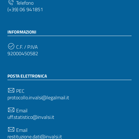
Telefono
(+39) 06 941851
INFORMAZIONI
C.F. / P.IVA
92000450582
POSTA ELETTRONICA
PEC
protocollo.invalsi@legalmail.it
Email
uff.statistico@invalsi.it
Email
restituzione.dati@invalsi.it