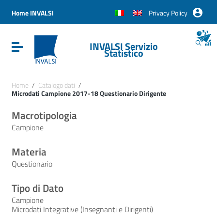
Vai ai contenuti
Vai al menu di navigazione
Home INVALSI
Privacy Policy
Vai al footer
INVALSI Servizio
Attiva / disattiva la navigazione
Statistico
Home
/
Catalogo dati
/
Microdati Campione 2017-18 Questionario Dirigente
Macrotipologia
Campione
Materia
Questionario
Tipo di Dato
Campione
Microdati Integrative (Insegnanti e Dirigenti)