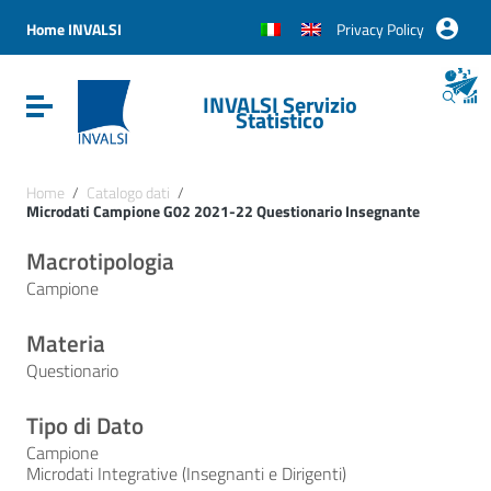
Vai ai contenuti
Vai al menu di navigazione
Home INVALSI
Privacy Policy
Vai al footer
INVALSI Servizio
Attiva / disattiva la navigazione
Statistico
Home
/
Catalogo dati
/
Microdati Campione G02 2021-22 Questionario Insegnante
Macrotipologia
Campione
Materia
Questionario
Tipo di Dato
Campione
Microdati Integrative (Insegnanti e Dirigenti)